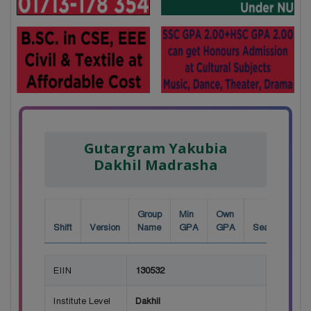
Gutargram Yakubia
Dakhil Madrasha
Group
Min
Own
Shift
Version
Name
GPA
GPA
Seat
EIIN
130532
Institute Level
Dakhil