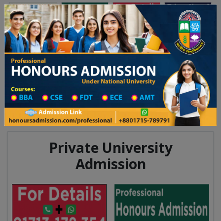
Toggle navigation
অনার্স ভর্তি
প্রফেশনাল অনার্স
য় ২০২৫-২৬ শিক্ষাবর্ষের ১ম বর্ষের ভর্তি আবেদন বিজ্ঞপ্তি
Updates
ঢাকা বিশ্ববিদ্যালয় ২০২৫-২৬ শিক্ষাবর্ষ
You are here:
Home
Division List
Madrasah in Sylhet District
Madrasah List
Madrasah Information
Private University
Admission