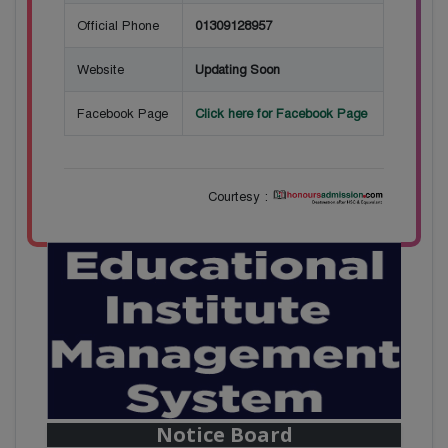
Official Phone
01309128957
Website
Updating Soon
Facebook Page
Click here for Facebook Page
Courtesy :
28
বাজেটের মধ্যে প্রাইভেট ইউনিভার্সিটিতে অনার্স পড়ার
Mar
সুযোগ। ২০টির অধিক বিষয়, ৪ বছরে মোট খরচ ২ লক্ষ
থেকে ৫ লক্ষ টাকা। আবেদন লিংকঃ
Notice Board
HonoursAdmission.com/apply