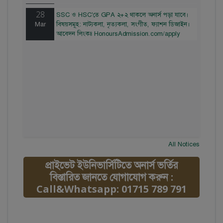
28
SSC ও HSC'তে GPA ২+২ থাকলে অনার্স পড়া যাবে।
Mar
বিষয়সমূহ: নাট্যকলা, নৃত্যকলা, সংগীত, ফ্যাশন ডিজাইন।
আবেদন লিংকঃ HonoursAdmission.com/apply
All Notices
প্রাইভেট ইউনিভার্সিটিতে অনার্স ভর্তির
বিস্তারিত জানতে যোগাযোগ করুন :
Call&Whatsapp: 01715 789 791