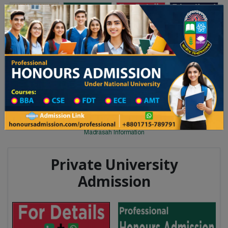
Toggle navigation
অনার্স ভর্তি
প্রফেশনাল অনার্স
 ২০২৫-২৬ শিক্ষাবর্ষের ১ম বর্ষের ভর্তি আবেদন বিজ্ঞপ্তি
Updates
ঢাকা বিশ্ববিদ্যালয় ২০২৫-২৬ শিক্ষাবর্ষে
You are here:
Home
Division List
Madrasah in Thakurgaon District
Madrasah List
Madrasah Information
Private University
Admission