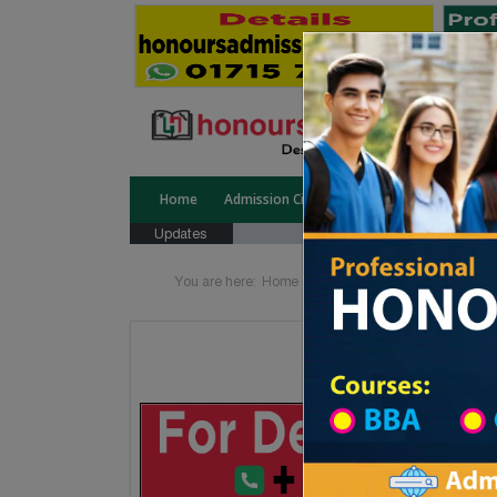
Home
Admission Circular
Public University
Updates
You are here:
Home
Medical College Under Differ