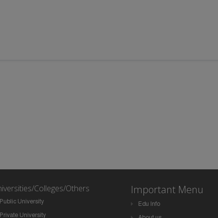
iversities/Colleges/Others
Important Menu
Public University
Edu Info
Private University
About us