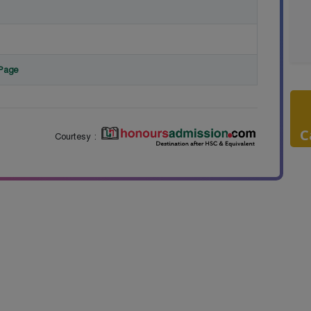
 Page
C
Courtesy :