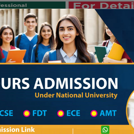
Private University
International University
University College
Res
জাতীয় বিশ্ববিদ্যালয় ২০২৫-২৬ শিক্ষাবর্
ent Universities
Medical College Under Chittagong Medical University
Easter
Private University Admission