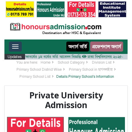
Toggle navigation
অনার্স ভর্তি
প্রফেশনাল অনার্স
লয় ২০২৫-২৬ শিক্ষাবর্ষের ১ম বর্ষের ভর্তি আবেদন বিজ্ঞপ্তি
Updates
ঢাকা বিশ্ববিদ্যালয় ২০২৫-২৬ শিক্ষাবর্
You are here:
Home
School Category
Division List
Primary School District Wise
Primary School in ছাগলনাইয়া
Primary School List
Details Primary School's Information
Private University
Admission