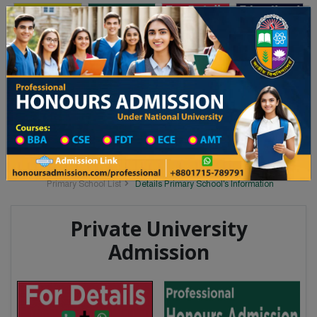
Toggle navigation
অনার্স ভর্তি
প্রফেশনাল অনার্স
লয় ২০২৫-২৬ শিক্ষাবর্ষের ১ম বর্ষের ভর্তি আবেদন বিজ্ঞপ্তি
Updates
ঢাকা বিশ্ববিদ্যালয় ২০২৫-২৬ শিক্ষাবর্
You are here:
Home
School Category
Division List
Primary School District Wise
Primary School in কাউখালী
Primary School List
Details Primary School's Information
Private University
Admission