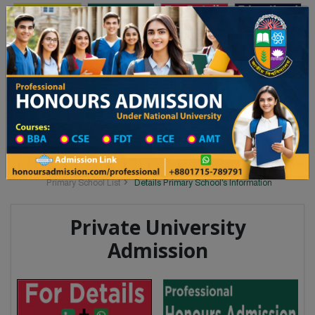
Toggle navigation
অনার্স ভর্তি
প্রফেশনাল অনার্স
লয় ২০২৫-২৬ শিক্ষাবর্ষের ১ম বর্ষের ভর্তি আবেদন বিজ্ঞপ্তি
Updates
ঢাকা বিশ্ববিদ্যালয় ২০২৫-২৬ শিক্ষাবর্
You are here:
Home
School Category
Division List
Primary School District Wise
Primary School in কোটালীপাড়া
Primary School List
Details Primary School's Information
Private University
Admission