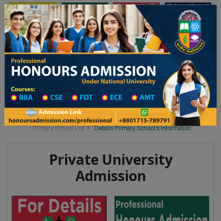
Toggle navigation
অনার্স ভর্তি
প্রফেশনাল অনার্স
লয় ২০২৫-২৬ শিক্ষাবর্ষের ১ম বর্ষের ভর্তি আবেদন বিজ্ঞপ্তি
Updates
ঢাকা বিশ্ববিদ্যালয় ২০২৫-২৬ শিক্ষাবর্ষ
You are here:
Home
School Category
Division List
Primary School District Wise
Primary School in কালিগঞ্জ
Primary School List
Details Primary School's Information
Private University
Admission