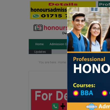
Home
Admission Circular
Public University
Updates
You are here:
Home
School Category
Division 