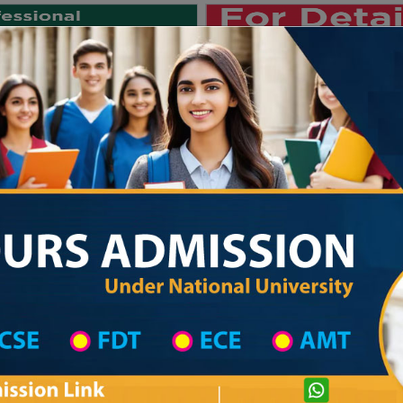
Private University
International University
University College
Res
জাতীয় বিশ্ববিদ্যালয় ২০২৫-২৬ শিক্ষাবর্ষ
List
Primary School District Wise
Primary School in সদর
Primary School L
Private University Admission