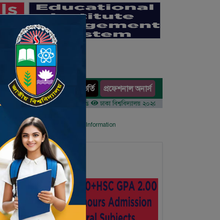
অনার্স ভর্তি
প্রফেশনাল অনার্স
ults
র ১ম বর্ষের ভর্তি আবেদন বিজ্ঞপ্তি
ঢাকা বিশ্ববিদ্যালয় ২০২৫-২৬ শিক্ষাবর্ষে আন্ডারগ্র্যাজুয়েট প্র
 List
Details Primary School's Information