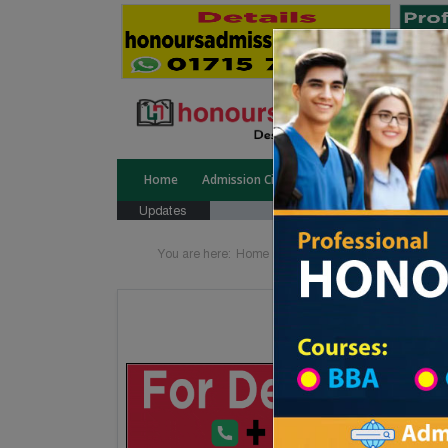
Home
Admission Circular
Public University
Updates
You are here:
Home
School Category
Division 