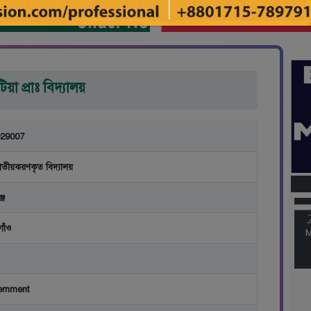
িয়া প্রাঃ বিদ্যালয়
29007
M
াতীয়করণকৃত বিদ্যালয়
্জ
M
গাঁও
ernment