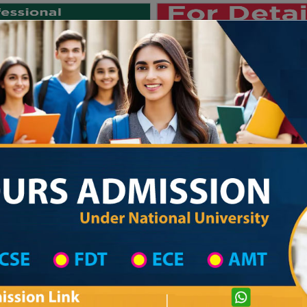
Private University
International University
University College
Res
জাতীয় বিশ্ববিদ্যালয় ২০২৫-২৬ শিক্ষাবর্ষে
List
Primary School District Wise
Primary School in পীরগঞ্জ
Primary School
Private University Admission