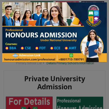
Toggle navigation
অনার্স ভর্তি
প্রফেশনাল অনার্স
 ২০২৫-২৬ শিক্ষাবর্ষের ১ম বর্ষের ভর্তি আবেদন বিজ্ঞপ্তি
Updates
ঢাকা বিশ্ববিদ্যালয় ২০২৫-২৬ শিক্ষাবর্ষে
You are here:
Home
School Category
Division List
Primary School District Wise
Primary School in নবাবগঞ্জ
Primary School List
Details Primary School's Information
Private University
Admission