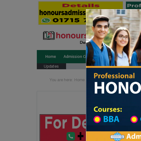
Home
Admission Circular
Public University
Updates
You are here:
Home
School Category
Division 