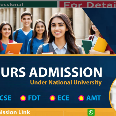
Private University
International University
University College
Res
জাতীয় বিশ্ববিদ্যালয় ২০২৫-২৬ শিক্ষাবর্ষ
List
Primary School District Wise
Primary School in পার্বতীপুর
Primary Scho
Private University Admission