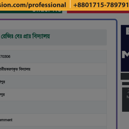
রেজিঃ বেঃ প্রাঃ বিদ্যালয়
70306
M
াতীয়করণকৃত বিদ্যালয়
ীপুর
M
পুর
ernment