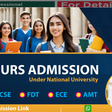
Private University
International University
University College
Res
জাতীয় বিশ্ববিদ্যালয় ২০২৫-২৬ শিক্ষাবর্ষ
List
Primary School District Wise
Primary School in পলাশবাড়ী
Primary Scho
Private University Admission