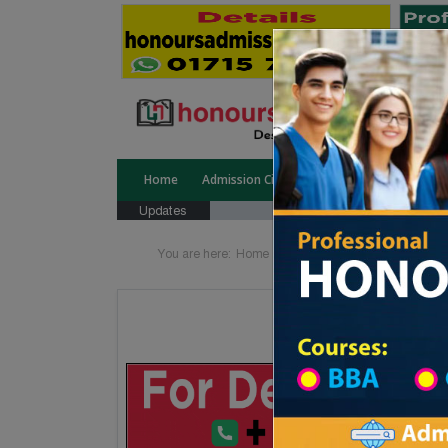
Home
Admission Circular
Public University
Updates
You are here:
Home
School Category
Division 