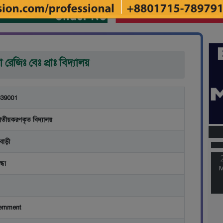
রেজিঃ বেঃ প্রাঃ বিদ্যালয়
39001
M
াতীয়করণকৃত বিদ্যালয়
বাড়ী
M
্ধা
ernment