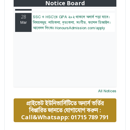
Notice Board
HonoursAdmission.com/apply
28
SSC ও HSC'তে GPA ২+২ থাকলে অনার্স পড়া যাবে।
Mar
বিষয়সমূহ: নাট্যকলা, নৃত্যকলা, সংগীত, ফ্যাশন ডিজাইন।
আবেদন লিংকঃ HonoursAdmission.com/apply
All Notices
প্রাইভেট ইউনিভার্সিটিতে অনার্স ভর্তির
বিস্তারিত জানতে যোগাযোগ করুন :
Call&Whatsapp: 01715 789 791