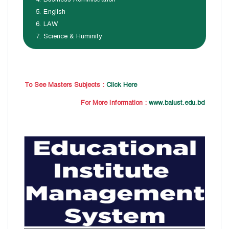
English
LAW
Science & Huminity
To See Masters Subjects :
Click Here
For More Information :
www.baiust.edu.bd
28
বাজেটের মধ্যে প্রাইভেট ইউনিভার্সিটিতে অনার্স পড়ার
Mar
সুযোগ। ২০টির অধিক বিষয়, ৪ বছরে মোট খরচ ২ লক্ষ
থেকে ৫ লক্ষ টাকা। আবেদন লিংকঃ