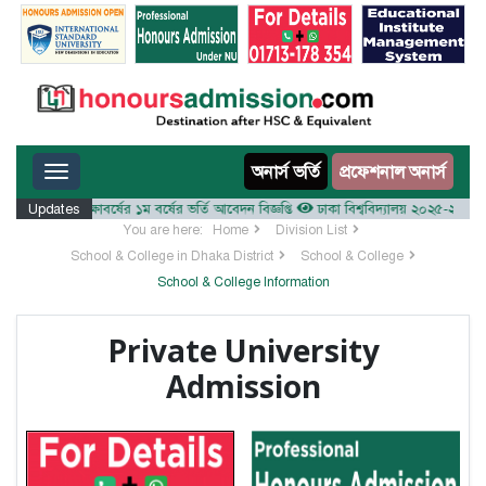
Toggle navigation
অনার্স ভর্তি
প্রফেশনাল অনার্স
য় ২০২৫-২৬ শিক্ষাবর্ষের ১ম বর্ষের ভর্তি আবেদন বিজ্ঞপ্তি
Updates
ঢাকা বিশ্ববিদ্যালয় ২০২৫-২৬ শিক্ষাবর্ষে
You are here:
Home
Division List
School & College in Dhaka District
School & College
School & College Information
Private University
Admission