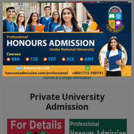
Toggle navigation
অনার্স ভর্তি
প্রফেশনাল অনার্স
 ২০২৫-২৬ শিক্ষাবর্ষের ১ম বর্ষের ভর্তি আবেদন বিজ্ঞপ্তি
Updates
ঢাকা বিশ্ববিদ্যালয় ২০২৫-২৬ শিক্ষাবর্ষে
You are here:
Home
Division List
School & College in Narayanganj District
School & College
School & College Information
Private University
Admission