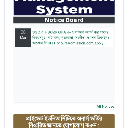
28
বাজেটের মধ্যে প্রাইভেট ইউনিভার্সিটিতে অনার্স পড়ার
Mar
সুযোগ। ২০টির অধিক বিষয়, ৪ বছরে মোট খরচ ২ লক্ষ
থেকে ৫ লক্ষ টাকা। আবেদন লিংকঃ
Notice Board
HonoursAdmission.com/apply
28
SSC ও HSC'তে GPA ২+২ থাকলে অনার্স পড়া যাবে।
Mar
বিষয়সমূহ: নাট্যকলা, নৃত্যকলা, সংগীত, ফ্যাশন ডিজাইন।
আবেদন লিংকঃ HonoursAdmission.com/apply
All Notices
প্রাইভেট ইউনিভার্সিটিতে অনার্স ভর্তির
বিস্তারিত জানতে যোগাযোগ করুন :