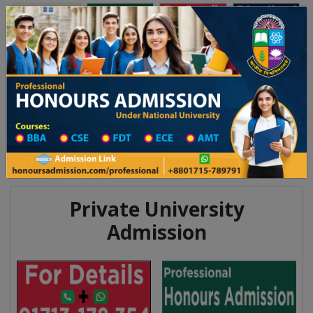
Toggle navigation
অনার্স ভর্তি
প্রফেশনাল অনার্স
য় ২০২৫-২৬ শিক্ষাবর্ষের ১ম বর্ষের ভর্তি আবেদন বিজ্ঞপ্তি
Updates
ঢাকা বিশ্ববিদ্যালয় ২০২৫-২৬ শিক্ষাবর্ষে
You are here:
Home
Division List
Teachers Training in Barishal
Teachers Training Information
Private University
Admission