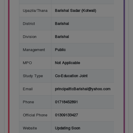
Upazila/Thana
Barishal Sadar (Kotwali)
District
Barishal
Division
Barishal
Management
Public
MPO
Not Applicable
Study Type
Co-Education Joint
Email
principalttcBarishal@yahoo.com
Phone
01718452891
Official Phone
01309133427
Website
Updating Soon