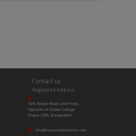
Contact us
Registered Address
15/B Mirpur Road (2nd Floor),
Opposite of Dhaka College
Dhaka-1205, Bangladesh.
info@honoursadmission.com