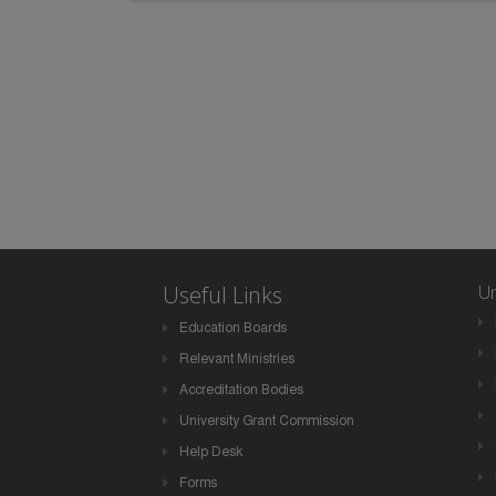
Useful Links
Un
Education Boards
Relevant Ministries
Accreditation Bodies
University Grant Commission
Help Desk
Forms