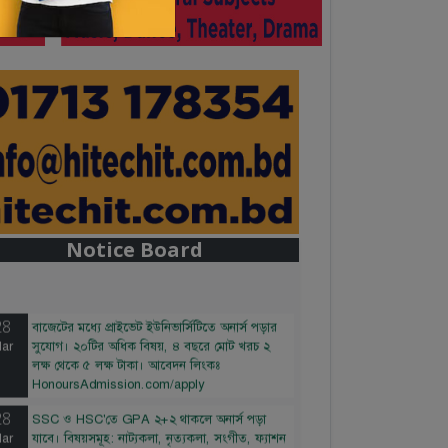
Notice Board
28
বাজেটের মধ্যে প্রাইভেট ইউনিভার্সিটিতে অনার্স পড়ার
ar
সুযোগ। ২০টির অধিক বিষয়, ৪ বছরে মোট খরচ ২
লক্ষ থেকে ৫ লক্ষ টাকা। আবেদন লিংকঃ
HonoursAdmission.com/apply
28
SSC ও HSC'তে GPA ২+২ থাকলে অনার্স পড়া
ar
যাবে। বিষয়সমূহ: নাট্যকলা, নৃত্যকলা, সংগীত, ফ্যাশন
ডিজাইন। আবেদন লিংকঃ