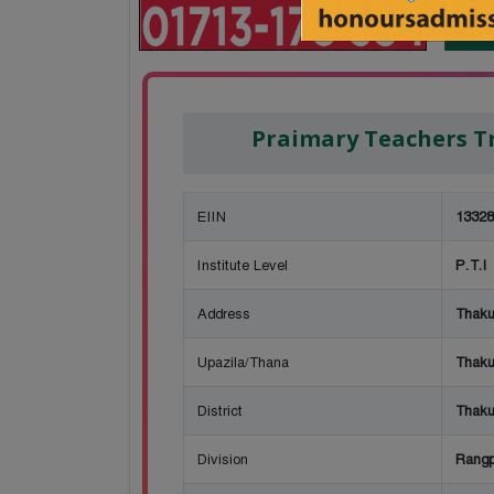
Praimary Teachers T
EIIN
13328
Institute Level
P.T.I
Address
Thaku
Upazila/Thana
Thaku
District
Thaku
Division
Rangp