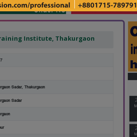
raining Institute, Thakurgaon
7
rgaon Sadar, Thakurgaon
rgaon Sadar
M
rgaon
ur
M