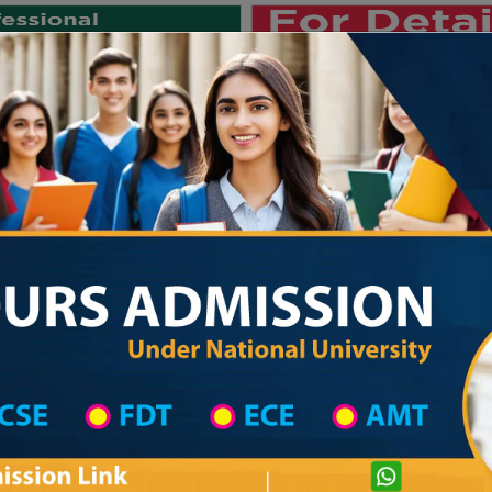
Private University
International University
University College
Res
জা
ining in Rangpur
Teachers Training Information
Private University Admission