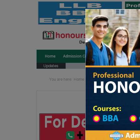
Home
Admission Circular
Public University
Updates
You are here:
Home
Division List
Teachers Tra