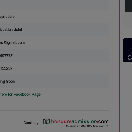
c
pplicable
ucation Joint
aku@gmail.com
687727
C
133287
ing Soon
 here for Facebook Page
Courtesy :