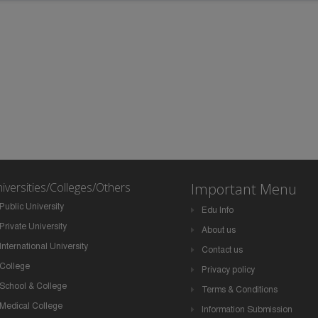
iversities/Colleges/Others
Important Menu
Public University
Edu Info
Private University
About us
International University
Contact us
College
Privacy policy
School & College
Terms & Conditions
Medical College
Information Submission