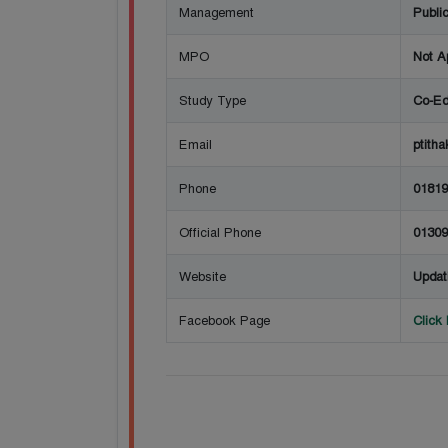
Management
Publi
MPO
Not A
Study Type
Co-Ed
Email
ptith
Phone
01819
Official Phone
01309
Website
Updat
Facebook Page
Click