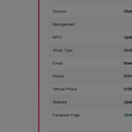
Division
Chat
Management
MPO
Upda
Study Type
Co-E
Email
brea
Phone
0191
Official Phone
0130
Website
Upda
Facebook Page
Clic