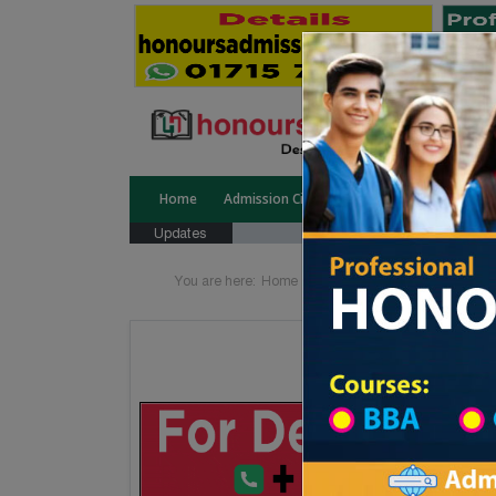
Home
Admission Circular
Public University
Updates
You are here:
Home
Division List
Technical Ins