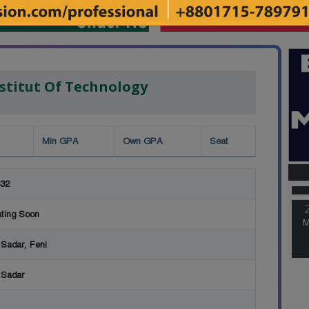
stitut Of Technology
Min GPA
Own GPA
Seat
M
32
M
ting Soon
 Sadar, Feni
 Sadar