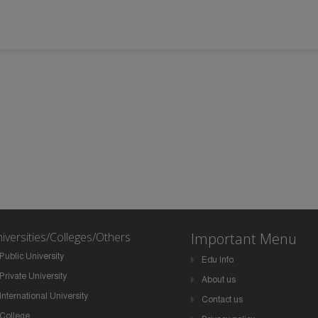
iversities/Colleges/Others
Important Menu
Public University
Edu Info
Private University
About us
International University
Contact us
College