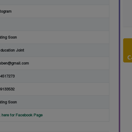
togram
ting Soon
ducation Joint
C
sben@gmail.com
4517273
9133532
ting Soon
k here for Facebook Page