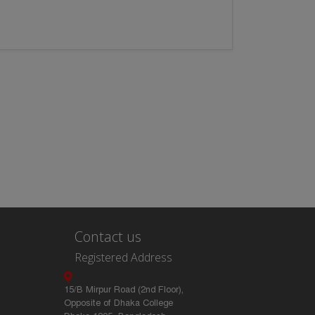
Contact us
Registered Address
15/B Mirpur Road (2nd Floor),
Opposite of Dhaka College