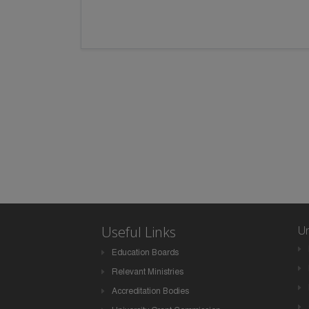
Useful Links
Un
Education Boards
Relevant Ministries
Accreditation Bodies