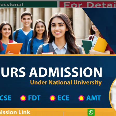
Private University
International University
University College
Res
জাতীয় বিশ্ববিদ্যালয় ২০২৫-২৬ শিক্ষাবর্ষ
titute in Feni
Technical Institute List
Technical Institute Information
Private University Admission