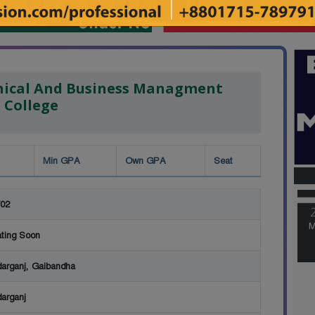
ical And Business Managment
College
M
Min GPA
Own GPA
Seat
02
M
ting Soon
arganj, Gaibandha
arganj