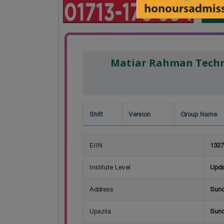
Matiar Rahman Techn
Shift
Version
Group Name
EIIN
1327
Institute Level
Upda
Address
Sund
Upazila
Sund