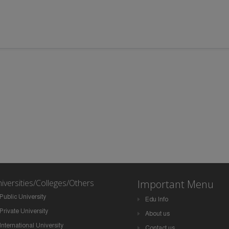
iversities/Colleges/Others
Important Menu
Public University
Edu Info
Private University
About us
International University
Contact us