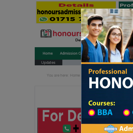
Home
Admission Circular
Public University
Updates
You are here:
Home
Division List
Technical In