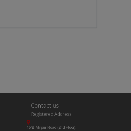
Contact us
Registered Address
15/B Mirpur Road (2nd Floor),