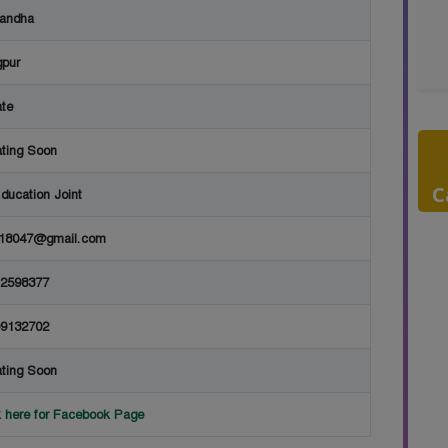
andha
pur
ate
ting Soon
C
ducation Joint
c18047@gmail.com
2598377
9132702
ting Soon
k here for Facebook Page