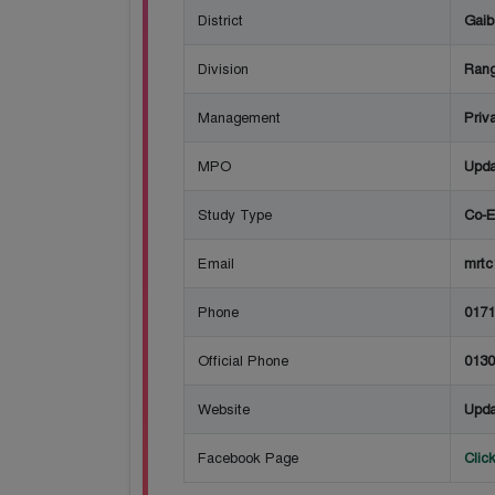
District
Gaib
Division
Rang
Management
Priv
MPO
Upda
Study Type
Co-E
Email
mrt
Phone
0171
Official Phone
0130
Website
Upda
Facebook Page
Clic