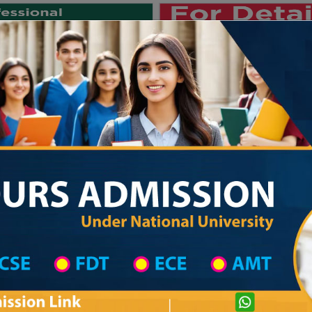
Private University
International University
University College
Res
জাতীয় বিশ্ববিদ্যালয় ২০২৫-২৬ শিক্ষাবর্ষে
stitute in Gaibandha
Technical Institute List
Technical Institute Information
Private University Admission