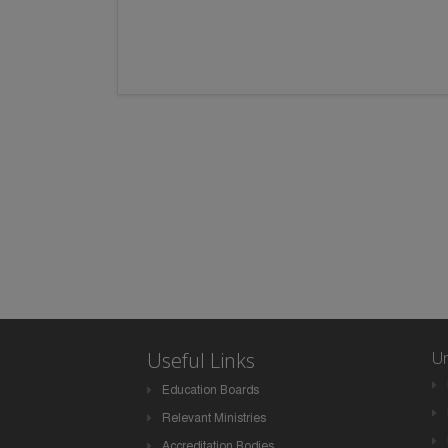
Useful Links
Un
Education Boards
Relevant Ministries
Accreditation Bodies