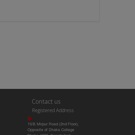
Contact us
Registered Address
15/B Mirpur Road (2nd Floor),
Opposite of Dhaka College