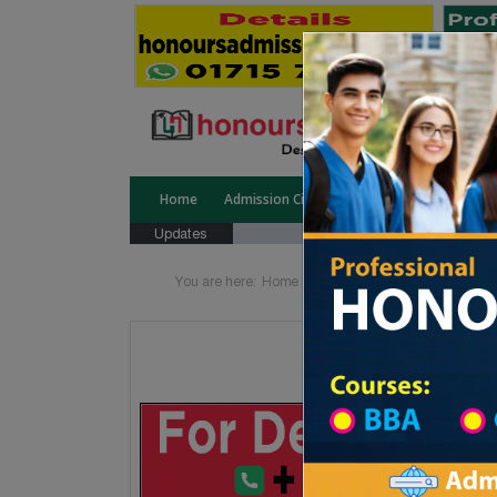
Home
Admission Circular
Public University
Updates
You are here:
Home
Division List
Technical Ins