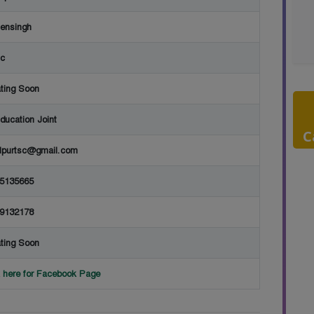
ensingh
ic
ting Soon
ducation Joint
C
lpurtsc@gmail.com
5135665
9132178
ting Soon
k here for Facebook Page