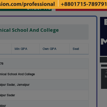
ical School And College
Min GPA
Own GPA
Seat
M
78
M
nical School And College
lpur Sadar, Jamalpur
lpur Sadar
lpur