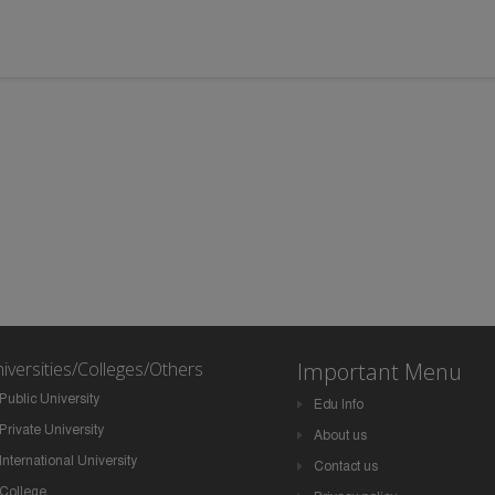
iversities/Colleges/Others
Important Menu
Public University
Edu Info
Private University
About us
International University
Contact us
College