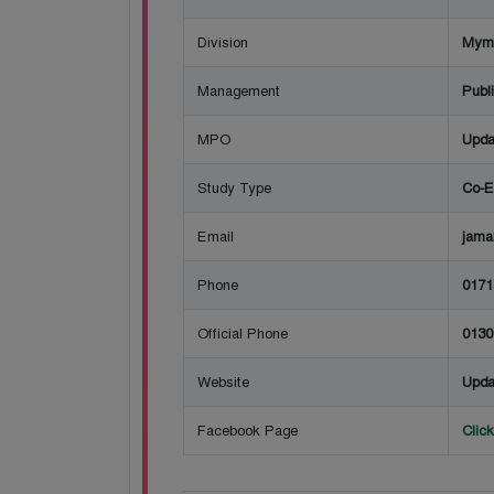
Division
Mym
Management
Publ
MPO
Upda
Study Type
Co-E
Email
jama
Phone
0171
Official Phone
0130
Website
Upda
Facebook Page
Clic