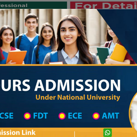
Private University
International University
University College
Res
জাতীয় বিশ্ববিদ্যালয় ২০২৫-২৬ শিক্ষাবর্ষে
titute in Jamalpur
Technical Institute List
Technical Institute Information
Private University Admission