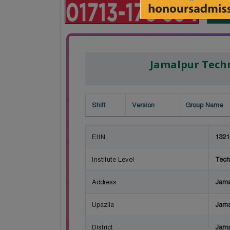
Jamalpur Techn
Shift
Version
Group Name
EIIN
1321
Institute Level
Tech
Address
Jama
Upazila
Jama
District
Jama