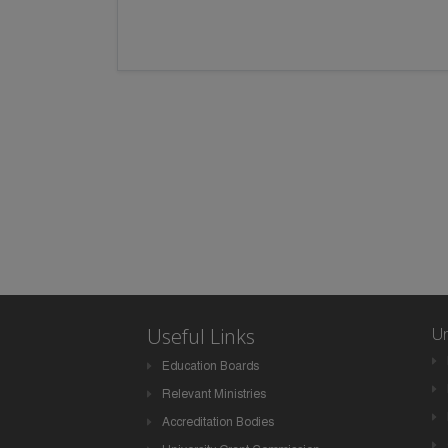
Useful Links
Un
Education Boards
Relevant Ministries
Accreditation Bodies