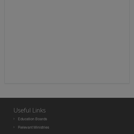
Useful Links
Education Boards
Relevant Ministries