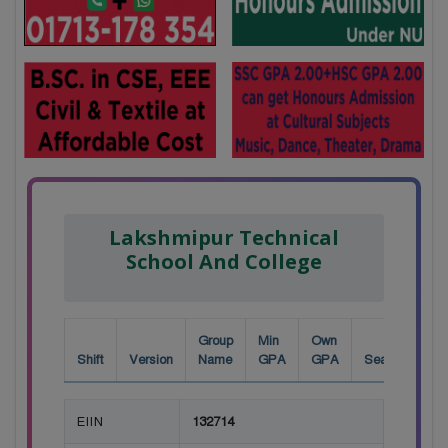
Lakshmipur Technical
School And College
Group
Min
Own
Shift
Version
Name
GPA
GPA
Seat
EIIN
132714