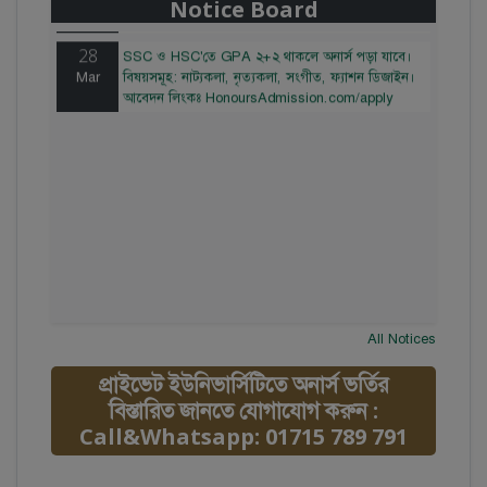
Notice Board
HonoursAdmission.com/apply
28
SSC ও HSC'তে GPA ২+২ থাকলে অনার্স পড়া যাবে।
Mar
বিষয়সমূহ: নাট্যকলা, নৃত্যকলা, সংগীত, ফ্যাশন ডিজাইন।
আবেদন লিংকঃ HonoursAdmission.com/apply
All Notices
প্রাইভেট ইউনিভার্সিটিতে অনার্স ভর্তির
বিস্তারিত জানতে যোগাযোগ করুন :
Call&Whatsapp: 01715 789 791