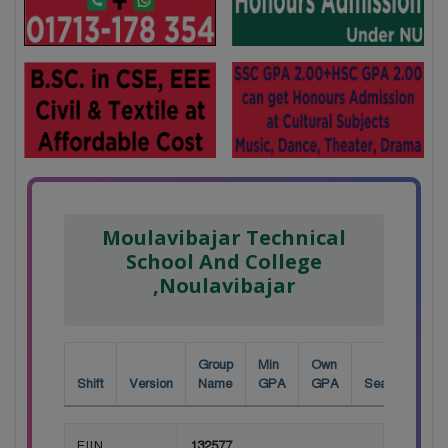
Moulavibajar Technical
School And College
,Noulavibajar
Group
Min
Own
Shift
Version
Name
GPA
GPA
Seat
EIIN
132577