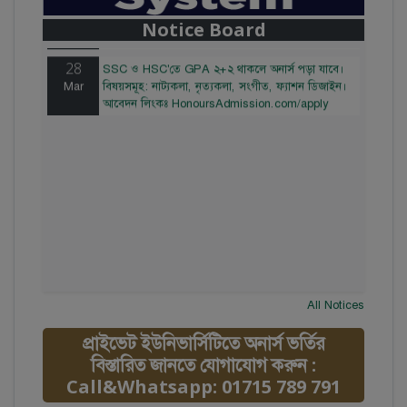
থেকে ৫ লক্ষ টাকা। আবেদন লিংকঃ
Notice Board
HonoursAdmission.com/apply
28
SSC ও HSC'তে GPA ২+২ থাকলে অনার্স পড়া যাবে।
Mar
বিষয়সমূহ: নাট্যকলা, নৃত্যকলা, সংগীত, ফ্যাশন ডিজাইন।
আবেদন লিংকঃ HonoursAdmission.com/apply
All Notices
প্রাইভেট ইউনিভার্সিটিতে অনার্স ভর্তির
বিস্তারিত জানতে যোগাযোগ করুন :
Call&Whatsapp: 01715 789 791