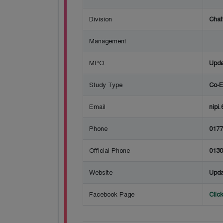
Division
Chat
Management
MPO
Upda
Study Type
Co-E
Email
nipi
Phone
0177
Official Phone
0130
Website
Upda
Facebook Page
Clic