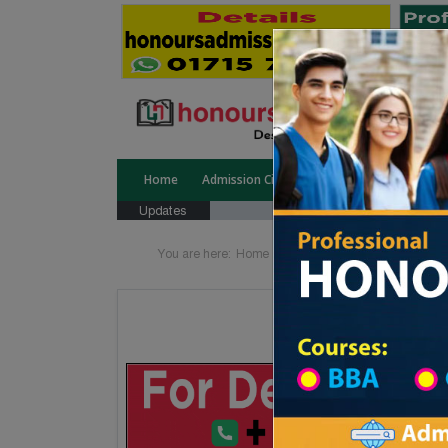
Home
Admission Circular
Public University
Updates
You are here:
Home
Division List
Technical Ins