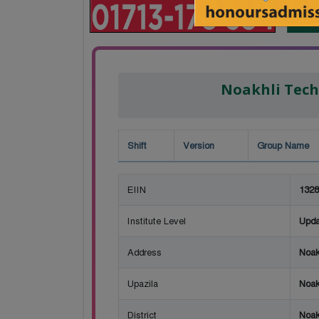
Noakhli Tech
Shift
Version
Group Name
EIIN
1328
Institute Level
Upda
Address
Noak
Upazila
Noak
District
Noak