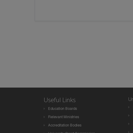
Useful Links
Un
Education Boards
Relevant Ministries
Accreditation Bodies