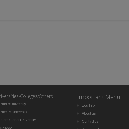
iversities/Colleges/Others
Important Menu
Public University
Edu Info
Private University
About us
International University
Contact us
College