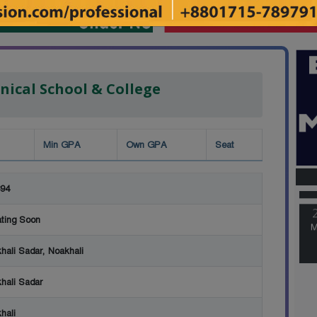
nical School & College
Min GPA
Own GPA
Seat
M
94
M
ting Soon
hali Sadar, Noakhali
hali Sadar
hali