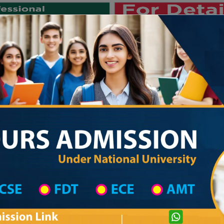
Private University
International University
University College
Res
জাতীয় বিশ্ববিদ্যালয় ২০২৫-২৬ শিক্ষাবর্ষে
titute in Noakhali
Technical Institute List
Technical Institute Information
Private University Admission