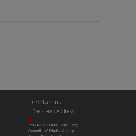
Contact us
Registered Address
15/B Mirpur Road (2nd Floor),
Opposite of Dhaka College