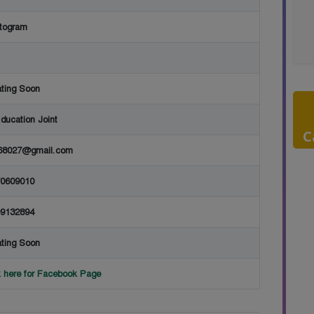
togram
ting Soon
ducation Joint
C
.68027@gmail.com
0609010
9132894
ting Soon
k here for Facebook Page