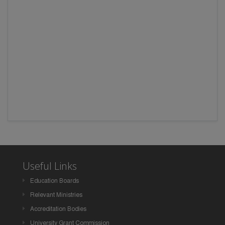
Useful Links
Education Boards
Relevant Ministries
Accreditation Bodies
University Grant Commission