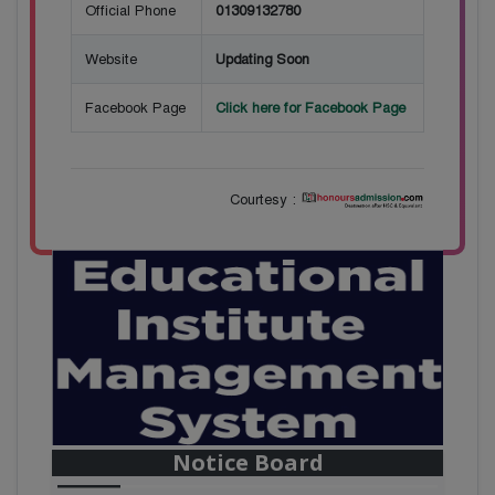
Official Phone
01309132780
Website
Updating Soon
Facebook Page
Click here for Facebook Page
Courtesy :
28
বাজেটের মধ্যে প্রাইভেট ইউনিভার্সিটিতে অনার্স পড়ার
Mar
সুযোগ। ২০টির অধিক বিষয়, ৪ বছরে মোট খরচ ২ লক্ষ
থেকে ৫ লক্ষ টাকা। আবেদন লিংকঃ
Notice Board
HonoursAdmission.com/apply