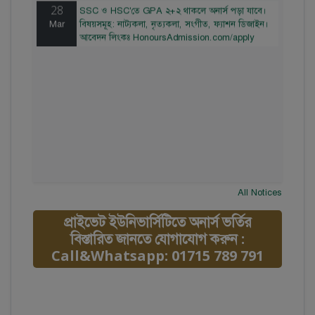
28
SSC ও HSC'তে GPA ২+২ থাকলে অনার্স পড়া যাবে।
Mar
বিষয়সমূহ: নাট্যকলা, নৃত্যকলা, সংগীত, ফ্যাশন ডিজাইন।
আবেদন লিংকঃ HonoursAdmission.com/apply
All Notices
প্রাইভেট ইউনিভার্সিটিতে অনার্স ভর্তির
বিস্তারিত জানতে যোগাযোগ করুন :
Call&Whatsapp: 01715 789 791