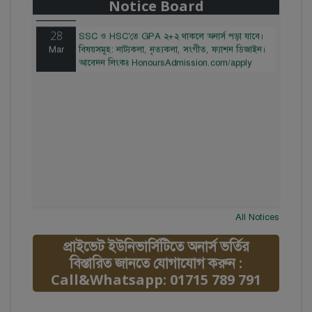
Notice Board
HonoursAdmission.com/apply
28
SSC ও HSC'তে GPA ২+২ থাকলে অনার্স পড়া যাবে।
Mar
বিষয়সমূহ: নাট্যকলা, নৃত্যকলা, সংগীত, ফ্যাশন ডিজাইন।
আবেদন লিংকঃ HonoursAdmission.com/apply
All Notices
প্রাইভেট ইউনিভার্সিটিতে অনার্স ভর্তির
বিস্তারিত জানতে যোগাযোগ করুন :
Call&Whatsapp: 01715 789 791