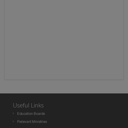
Useful Links
Education Boards
Relevant Ministries