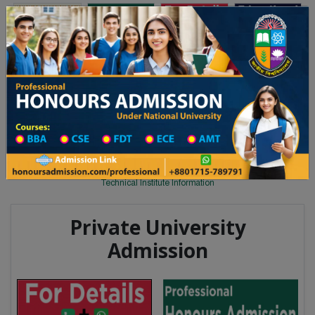
Toggle navigation
অনার্স ভর্তি
প্রফেশনাল অনার্স
য় ২০২৫-২৬ শিক্ষাবর্ষের ১ম বর্ষের ভর্তি আবেদন বিজ্ঞপ্তি
Updates
ঢাকা বিশ্ববিদ্যালয় ২০২৫-২৬ শিক্ষাবর্ষে
You are here:
Home
Division List
Technical Institute in Thakurgaon
Technical Institute List
Technical Institute Information
Private University
Admission