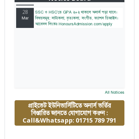
28
SSC ও HSC'তে GPA ২+২ থাকলে অনার্স পড়া যাবে।
Mar
বিষয়সমূহ: নাট্যকলা, নৃত্যকলা, সংগীত, ফ্যাশন ডিজাইন।
আবেদন লিংকঃ HonoursAdmission.com/apply
All Notices
প্রাইভেট ইউনিভার্সিটিতে অনার্স ভর্তির
বিস্তারিত জানতে যোগাযোগ করুন :
Call&Whatsapp: 01715 789 791