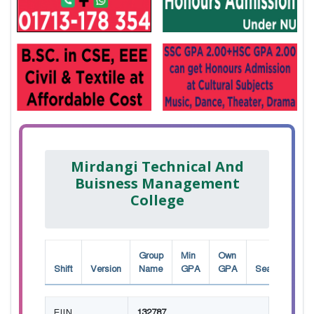
Mirdangi Technical And
Buisness Management
College
Group
Min
Own
Shift
Version
Name
GPA
GPA
Seat
EIIN
132787