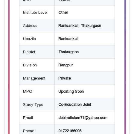
Institute Level
Other
Address
Ranisankail, Thakurgaon
Upazila
Ranisankail
District
Thakurgaon
Division
Rangpur
Management
Private
MPO
Updating Soon
Study Type
Co-Education Joint
Email
debirrulislam71@yahoo.com
Phone
01722166095