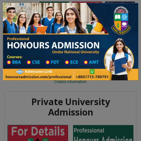
Toggle navigation
অনার্স ভর্তি
প্রফেশনাল অনার্স
 ২০২৫-২৬ শিক্ষাবর্ষের ১ম বর্ষের ভর্তি আবেদন বিজ্ঞপ্তি
Updates
ঢাকা বিশ্ববিদ্যালয় ২০২৫-২৬ শিক্ষাবর্ষে 
You are here:
Home
Degree College All Division
Degree College District Wise
Degree College in Barishal
Details Information
Private University
Admission