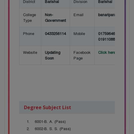
District
Barishal
Division
Barishal
College
Non-
Email
banariparacollege@
Type
Government
Phone
0433256114
Mobile
01759646814, 01816
01911088975
Website
Updating
Facebook
Click here for Face
Soon
Page
Degree Subject List
6001-B. A. (Pass)
6002-B. S. S. (Pass)