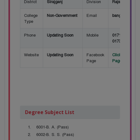
District
Sirajganj
Division
Rajshahi
College
Non-Government
Email
bangabandhuc
Type
Phone
Updating Soon
Mobile
01719537366,
01731981315
Website
Updating Soon
Facebook
Click here for
Page
Page
Degree Subject List
6001-B. A. (Pass)
6002-B. S. S. (Pass)