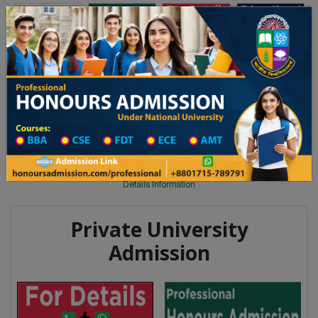
Toggle navigation
অনার্স ভর্তি
প্রফেশনাল অনার্স
 ২০২৫-২৬ শিক্ষাবর্ষের ১ম বর্ষের ভর্তি আবেদন বিজ্ঞপ্তি
Updates
ঢাকা বিশ্ববিদ্যালয় ২০২৫-২৬ শিক্ষাবর্ষে
You are here:
Home
Degree College All Division
Degree College District Wise
Degree College in Sirajganj
Details Information
Private University
Admission