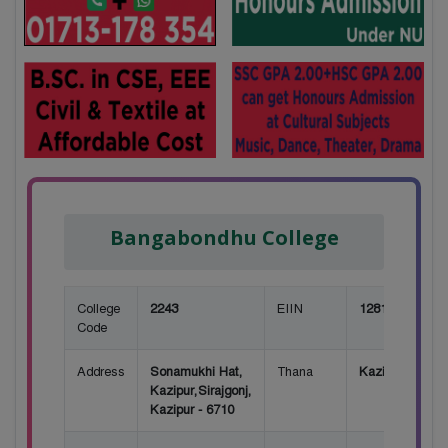
Bangabondhu College
College
2243
EIIN
128183
Code
Address
Sonamukhi Hat,
Thana
Kazipur
Kazipur,Sirajgonj,
Kazipur - 6710