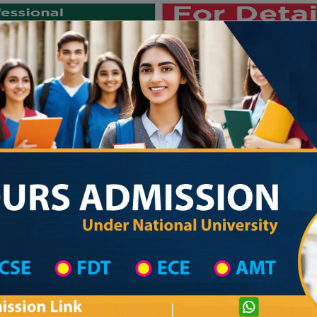
Private University
International University
University College
Res
জাতীয় বিশ্ববিদ্যালয় ২০২৫-২৬ শিক্ষাবর্ষের
Degree College District Wise
Degree College in Bogura
Details Informatio
Private University Admission