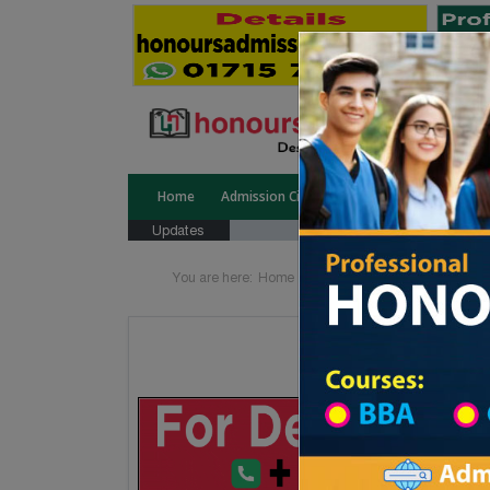
Home
Admission Circular
Public University
Updates
You are here:
Home
Degree College All Division