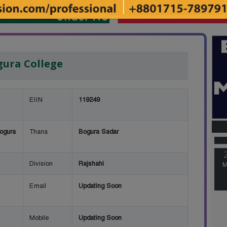
ura College
EIIN
119249
M
ogura
Thana
Bogura Sadar
M
Division
Rajshahi
Email
Updating Soon
Mobile
Updating Soon