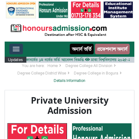
Toggle navigation
অনার্স ভর্তি
প্রফেশনাল অনার্স
য় ২০২৫-২৬ শিক্ষাবর্ষের ১ম বর্ষের ভর্তি আবেদন বিজ্ঞপ্তি
Updates
ঢাকা বিশ্ববিদ্যালয় ২০২৫-২৬ শিক্ষাবর্ষ
You are here:
Home
Degree College All Division
Degree College District Wise
Degree College in Bogura
Details Information
Private University
Admission