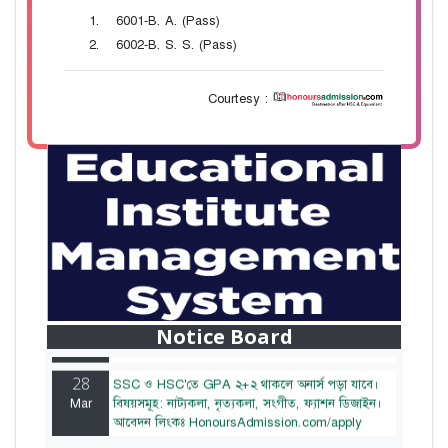
6001-B. A. (Pass)
6002-B. S. S. (Pass)
Courtesy :
28
বাজেটের মধ্যে প্রাইভেট ইউনিভার্সিটিতে অনার্স পড়ার
Mar
সুযোগ। ২০টির অধিক বিষয়, ৪ বছরে মোট খরচ ২ লক্ষ
থেকে ৫ লক্ষ টাকা। আবেদন লিংকঃ
Notice Board
HonoursAdmission.com/apply
28
SSC ও HSC'তে GPA ২+২ থাকলে অনার্স পড়া যাবে।
Mar
বিষয়সমূহ: নাট্যকলা, নৃত্যকলা, সংগীত, ফ্যাশন ডিজাইন।
আবেদন লিংকঃ HonoursAdmission.com/apply