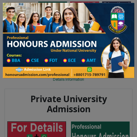
Toggle navigation
অনার্স ভর্তি
প্রফেশনাল অনার্স
 ২০২৫-২৬ শিক্ষাবর্ষের ১ম বর্ষের ভর্তি আবেদন বিজ্ঞপ্তি
Updates
ঢাকা বিশ্ববিদ্যালয় ২০২৫-২৬ শিক্ষাবর্ষে
You are here:
Home
Degree College All Division
Degree College District Wise
Degree College in Cumilla
Details Information
Private University
Admission