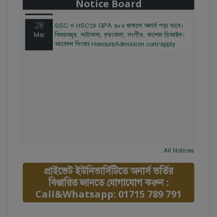
Notice Board
HonoursAdmission.com/apply
28
SSC ও HSC'তে GPA ২+২ থাকলে অনার্স পড়া যাবে।
Mar
বিষয়সমূহ: নাট্যকলা, নৃত্যকলা, সংগীত, ফ্যাশন ডিজাইন।
আবেদন লিংকঃ HonoursAdmission.com/apply
All Notices
প্রাইভেট ইউনিভার্সিটিতে অনার্স ভর্তির
বিস্তারিত জানতে যোগাযোগ করুন :
Call&Whatsapp: 01715 789 791