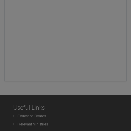
Useful Links
Education Boards
Relevant Ministries