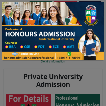
Toggle navigation
অনার্স ভর্তি
প্রফেশনাল অনার্স
২০২৫-২৬ শিক্ষাবর্ষের ১ম বর্ষের ভর্তি আবেদন বিজ্ঞপ্তি
Updates
ঢাকা বিশ্ববিদ্যালয় ২০২৫-২৬ শিক্ষাবর্ষে 
You are here:
Home
Degree College All Division
Degree College District Wise
Degree College in Noakhali
Details Information
Private University
Admission