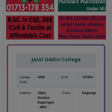
Jalal Uddin College
College
4228
EIIN
107254
Code
Address
Alipur,
Thana
Begumganj
Nazirpur,
Begumgonj
- 3820