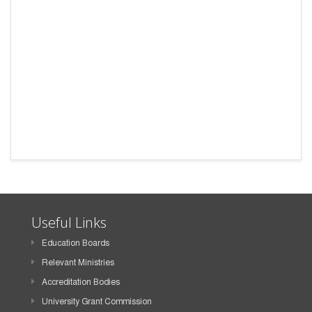
Useful Links
Education Boards
Relevant Ministries
Accreditation Bodies
University Grant Commission