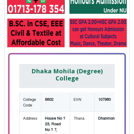
Dhaka Mohila (Degree)
College
College
6602
EIIN
107980
Code
Address
House No ?
Thana
Dhanmondi
23, Road
No ? 7,