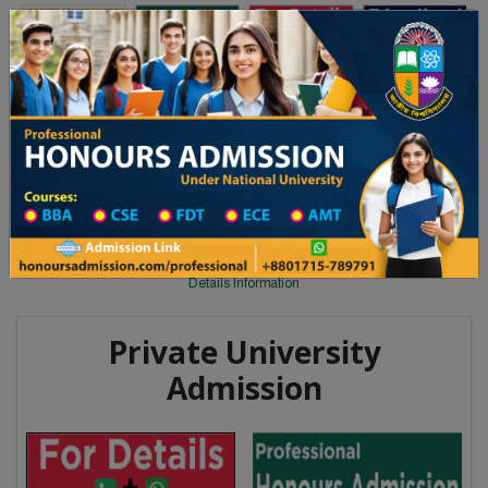
Toggle navigation
অনার্স ভর্তি
প্রফেশনাল অনার্স
 ২০২৫-২৬ শিক্ষাবর্ষের ১ম বর্ষের ভর্তি আবেদন বিজ্ঞপ্তি
Updates
ঢাকা বিশ্ববিদ্যালয় ২০২৫-২৬ শিক্ষাবর্ষে
You are here:
Home
University College All Division
University College District Wise
University College in Kushtia
Details Information
Private University
Admission