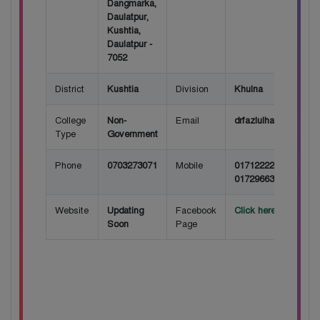
Dangmarka,
Daulatpur,
Kushtia,
Daulatpur -
7052
District
Kushtia
Division
Khulna
College
Non-
Email
drfazlulhaquecolle
Type
Government
Phone
0703273071
Mobile
01712222689, 01716
01729663927
Website
Updating
Facebook
Click here for Face
Soon
Page