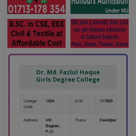
Dr. Md. Fazlul Haque
Girls Degree College
College
1024
EIIN
117603
Code
Address
Vill:
Thana
Daulatpur
Bagoan,
P.O: