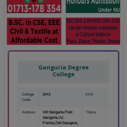
Ganguria Degree
College
College
2412
EIIN
123702
Code
Address
Vill:Ganguria,Post:
Thana
Porsha
Ganguria,Uz:
Porsha,Dist:Naogaon,