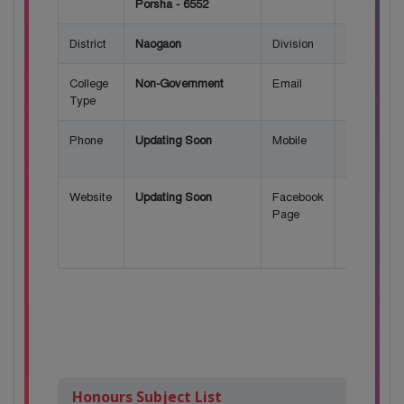
Porsha - 6552
District
Naogaon
Division
Rajshahi
College
Non-Government
Email
Updating
Type
Soon
Phone
Updating Soon
Mobile
Updating
Soon
Website
Updating Soon
Facebook
Click
Page
here for
Facebook
Page
Honours Subject List