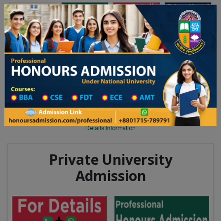
Toggle navigation
অনার্স ভর্তি
প্রফেশনাল অনার্স
 ২০২৫-২৬ শিক্ষাবর্ষের ১ম বর্ষের ভর্তি আবেদন বিজ্ঞপ্তি
Updates
ঢাকা বিশ্ববিদ্যালয় ২০২৫-২৬ শিক্ষাবর্ষে
You are here:
Home
University College All Division
University College District Wise
University College in Naogaon
Details Information
Private University
Admission