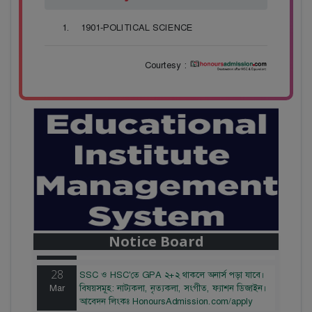
1901-POLITICAL SCIENCE
Courtesy :
28
বাজেটের মধ্যে প্রাইভেট ইউনিভার্সিটিতে অনার্স পড়ার
Mar
সুযোগ। ২০টির অধিক বিষয়, ৪ বছরে মোট খরচ ২ লক্ষ
থেকে ৫ লক্ষ টাকা। আবেদন লিংকঃ
Notice Board
HonoursAdmission.com/apply
28
SSC ও HSC'তে GPA ২+২ থাকলে অনার্স পড়া যাবে।
Mar
বিষয়সমূহ: নাট্যকলা, নৃত্যকলা, সংগীত, ফ্যাশন ডিজাইন।
আবেদন লিংকঃ HonoursAdmission.com/apply