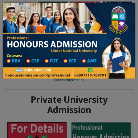
Toggle navigation
অনার্স ভর্তি
প্রফেশনাল অনার্স
 ২০২৫-২৬ শিক্ষাবর্ষের ১ম বর্ষের ভর্তি আবেদন বিজ্ঞপ্তি
Updates
ঢাকা বিশ্ববিদ্যালয় ২০২৫-২৬ শিক্ষাবর্ষে
You are here:
Home
University College All Division
University College District Wise
University College in Rangpur
Details Information
Private University
Admission