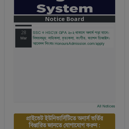
28
বাজেটের মধ্যে প্রাইভেট ইউনিভার্সিটিতে অনার্স পড়ার
Mar
সুযোগ। ২০টির অধিক বিষয়, ৪ বছরে মোট খরচ ২ লক্ষ
থেকে ৫ লক্ষ টাকা। আবেদন লিংকঃ
Notice Board
HonoursAdmission.com/apply
28
SSC ও HSC'তে GPA ২+২ থাকলে অনার্স পড়া যাবে।
Mar
বিষয়সমূহ: নাট্যকলা, নৃত্যকলা, সংগীত, ফ্যাশন ডিজাইন।
আবেদন লিংকঃ HonoursAdmission.com/apply
All Notices
প্রাইভেট ইউনিভার্সিটিতে অনার্স ভর্তির
বিস্তারিত জানতে যোগাযোগ করুন :