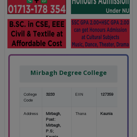
Mirbagh Degree College
College
3233
EIIN
127359
Code
Address
Mirbagh,
Thana
Kaunia
Post:
Mirbagh,
P.S;
Kaunia,