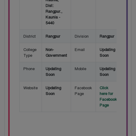
Dist:
Rangpur.,
Kaunia -
5440
District
Rangpur
Division
Rangpur
College
Non-
Email
Updating
Type
Government
Soon
Phone
Updating
Mobile
Updating
Soon
Soon
Website
Updating
Facebook
Click
Soon
Page
here for
Facebook
Page