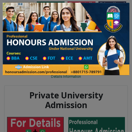
Toggle navigation
অনার্স ভর্তি
প্রফেশনাল অনার্স
২০২৫-২৬ শিক্ষাবর্ষের ১ম বর্ষের ভর্তি আবেদন বিজ্ঞপ্তি
Updates
ঢাকা বিশ্ববিদ্যালয় ২০২৫-২৬ শিক্ষাবর্ষে 
You are here:
Home
University College All Division
University College District Wise
University College in Khulna
Details Information
Private University
Admission