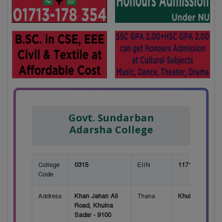
Govt. Sundarban
Adarsha College
College
0315
EIIN
117167
Code
Address
Khan Jahan Ali
Thana
Khulna Sadar
Road, Khulna
Sadar - 9100