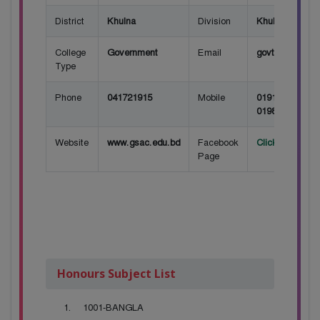
District
Khulna
Division
Khulna
College
Government
Email
govt.sundarba
Type
Phone
041721915
Mobile
01915152305, 
01987034913
Website
www.gsac.edu.bd
Facebook
Click here for
Page
Honours Subject List
1001-BANGLA