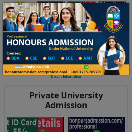
Toggle navigation
অনার্স ভর্তি
প্রফেশনাল অনার্স
বিশ্ববিদ্যালয় ২০২৫-২৬ শিক্ষাবর্ষের ১ম বর্ষের ভর্তি আবেদন বিজ্ঞপ্তি
Updates
ঢাকা বিশ্ববিদ্যালয় ২০২৫-
You are here:
Home
University College All Division
University College District Wise
University College in Joypurhat
Details Information
Private University
Admission