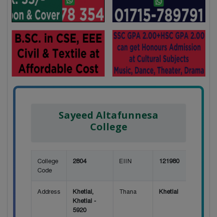
Sayeed Altafunnesa
College
College
2804
EIIN
121980
Code
Address
Khetlal,
Thana
Khetlal
Khetlal -
5920