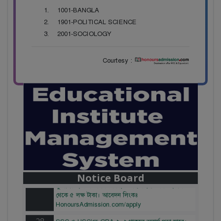
1001-BANGLA
1901-POLITICAL SCIENCE
2001-SOCIOLOGY
Courtesy :
28
বাজেটের মধ্যে প্রাইভেট ইউনিভার্সিটিতে অনার্স পড়ার
Notice Board
Mar
সুযোগ। ২০টির অধিক বিষয়, ৪ বছরে মোট খরচ ২ লক্ষ
থেকে ৫ লক্ষ টাকা। আবেদন লিংকঃ
HonoursAdmission.com/apply
28
SSC ও HSC'তে GPA ২+২ থাকলে অনার্স পড়া যাবে।