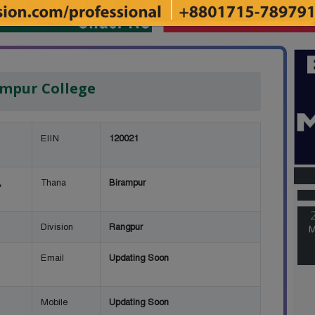
mpur College
EIIN
120021
M
,
Thana
Birampur
M
Division
Rangpur
Email
Updating Soon
Mobile
Updating Soon