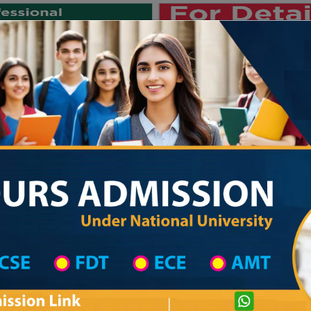
Private University
International University
University College
Res
জাতীয় বিশ্ববিদ্যালয় ২০২৫-২৬ শিক্ষাবর্ষে
on
University College District Wise
University College in Dinajpur
Details I
Private University Admission