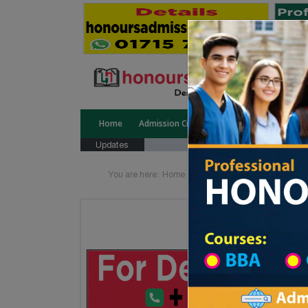
Home
Admission Circular
Public University
Updates
You are here:
Home
University College All Divisi