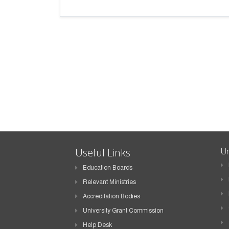
Useful Links
Un
Education Boards
Relevant Ministries
Accreditation Bodies
University Grant Commission
Help Desk