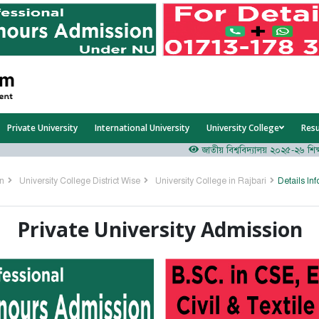
Private University
International University
University College
Res
জাতীয় বিশ্ববিদ্যালয় ২০২৫-২৬ শিক্ষাবর্ষ
on
University College District Wise
University College in Rajbari
Details In
Private University Admission