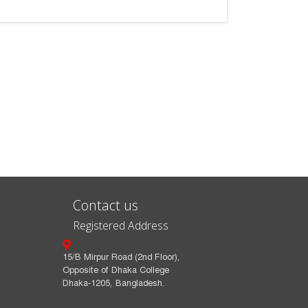
Contact us
Registered Address
15/B Mirpur Road (2nd Floor),
Opposite of Dhaka College
Dhaka-1205, Bangladesh.