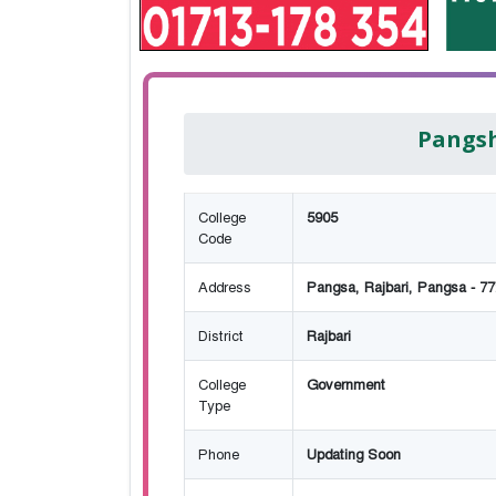
Pangsh
College
5905
Code
Address
Pangsa, Rajbari, Pangsa - 7
District
Rajbari
College
Government
Type
Phone
Updating Soon