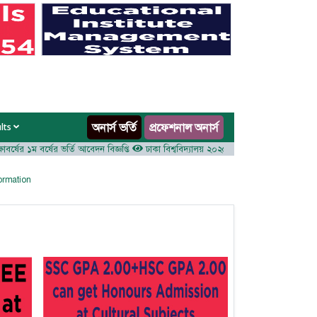
অনার্স ভর্তি
প্রফেশনাল অনার্স
ults
ের ১ম বর্ষের ভর্তি আবেদন বিজ্ঞপ্তি
ঢাকা বিশ্ববিদ্যালয় ২০২৫-২৬ শিক্ষাবর্ষে আন্ডারগ্র্যাজুয়েট প্
formation