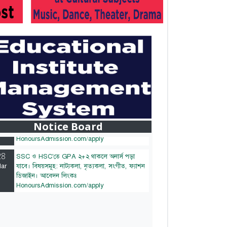
28
বাজেটের মধ্যে প্রাইভেট ইউনিভার্সিটিতে অনার্স পড়ার
ar
সুযোগ। ২০টির অধিক বিষয়, ৪ বছরে মোট খরচ ২
লক্ষ থেকে ৫ লক্ষ টাকা। আবেদন লিংকঃ
Notice Board
HonoursAdmission.com/apply
28
SSC ও HSC'তে GPA ২+২ থাকলে অনার্স পড়া
ar
যাবে। বিষয়সমূহ: নাট্যকলা, নৃত্যকলা, সংগীত, ফ্যাশন
ডিজাইন। আবেদন লিংকঃ
HonoursAdmission.com/apply