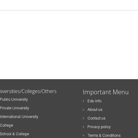
iversities/Colleges/Others
Important Menu
Public University
Edu Info
Private University
About us
International University
Contact us
College
Privacy policy
School & College
Terms & Conditions