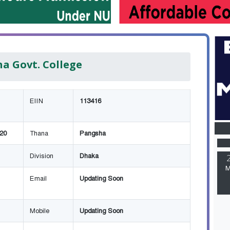
a Govt. College
EIIN
113416
M
720
Thana
Pangsha
Division
Dhaka
M
Email
Updating Soon
Mobile
Updating Soon