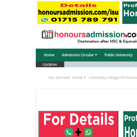
Home
Admission Circular
Public University
Updates
You are here:
Home
University College All Divisi