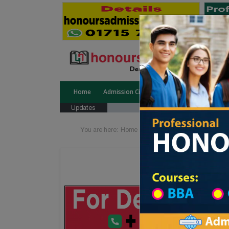
Home
Admission Circular
Public University
Updates
You are here:
Home
University College All Divisi