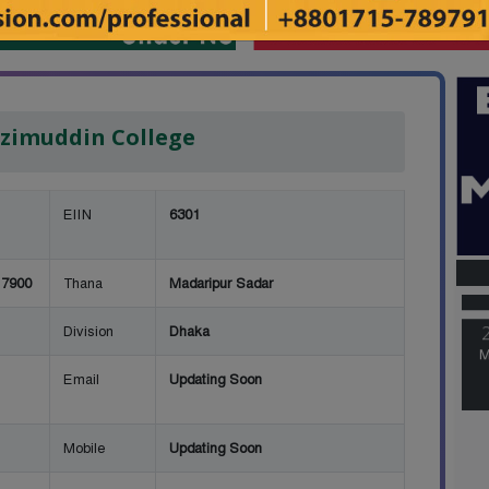
zimuddin College
EIIN
6301
M
 7900
Thana
Madaripur Sadar
Division
Dhaka
M
Email
Updating Soon
Mobile
Updating Soon