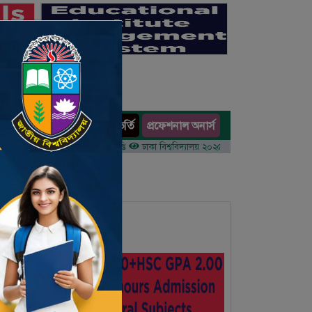
অনার্স ভর্তি
প্রফেশনাল অনার্স
ults
র ১ম বর্ষের ভর্তি আবেদন বিজ্ঞপ্তি
ঢাকা বিশ্ববিদ্যালয় ২০২৫-২৬ শিক্ষাবর্ষে আন্ডারগ্র্যাজুয়েট প্রো
 Information