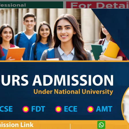
Private University
International University
University College
Res
জাতীয় বিশ্ববিদ্যালয় ২০২৫-২৬ শিক্ষাবর্ষে
on
University College District Wise
University College in Madaripur
Details
Private University Admission