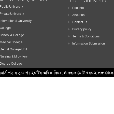
Important Menu
Public University
Edu Info
Private University
About us
International University
Contact us
College
Privacy policy
School & College
Terms & Conditions
Medical College
Information Submission
Dental College/Unit
Nursing & Midwifery
Degree College
HSC College
 অনার্স পড়ার সুযোগ। ২০টির অধিক বিষয়, ৪ বছরে মোট খরচ ২ লক্ষ 
School
Madrasah
Technical Institute
Others
i Tech IT