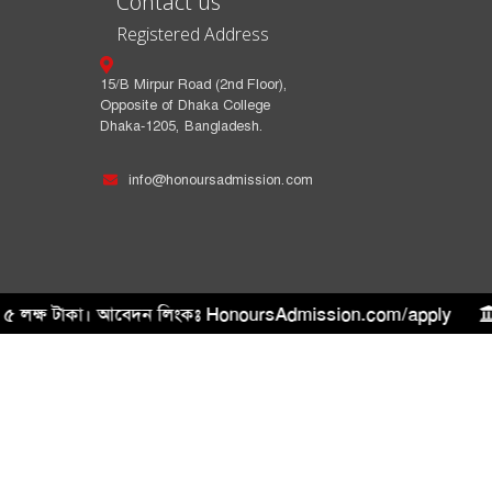
Contact us
Registered Address
15/B Mirpur Road (2nd Floor),
Opposite of Dhaka College
Dhaka-1205, Bangladesh.
info@honoursadmission.com
থেকে ৫ লক্ষ টাকা। আবেদন লিংকঃ HonoursAdmission.com/apply