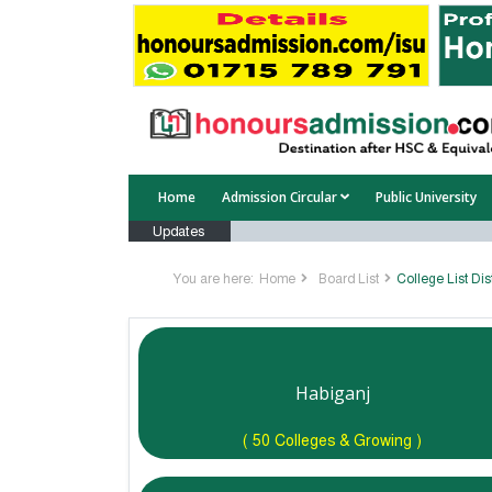
Home
Admission Circular
Public University
Updates
You are here:
Home
Board List
College List Dis
Habiganj
( 50 Colleges & Growing )