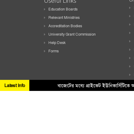
Useful Links
Education Boards
Relevant Ministries
Accreditation Bodies
University Grant Commission
Help Desk
Forms
বাজেটের মধ্যে প্রাইভেট ইউনিভার্সিটিতে
Latest Info
Copyright ©
2026 All Rights Reserved. Design & Developed By
H