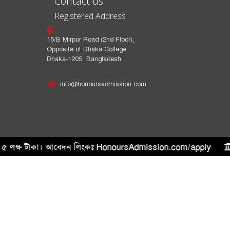
Contact us
Registered Address
15/B Mirpur Road (2nd Floor),
Opposite of Dhaka College
Dhaka-1205, Bangladesh.
info@honoursadmission.com
থেকে ৫ লক্ষ টাকা। আবেদন লিংকঃ HonoursAdmission.com/apply