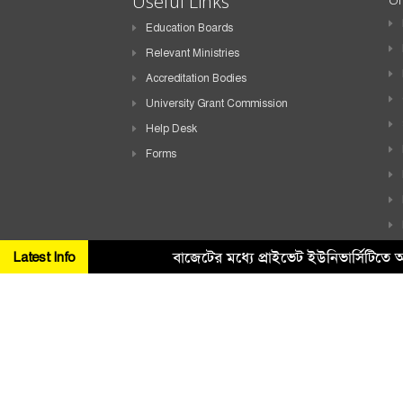
Useful Links
Education Boards
Relevant Ministries
Accreditation Bodies
University Grant Commission
Help Desk
Forms
বাজেটের মধ্যে প্রাইভেট ইউনিভার্সিটিত
Latest Info
Copyright ©
2026 All Rights Reserved. Design & Developed By
H