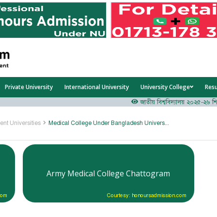
Private University
International University
University College
Res
জাতীয় বিশ্ববিদ্যালয় ২০২৫-২৬ শিক্ষাব
ent Universities
Medical College Under Bangladesh University of Professionals
Army Medical College Chattogram
com
Courtesy: honoursadmission.com