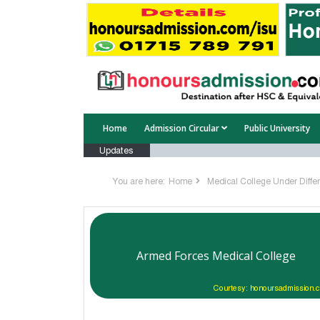
Home
Admission Circular
Public University
Updates
You are here:
Home
Medical College Under Differ
Armed Forces Medical College
Courtesy: honoursadmission.