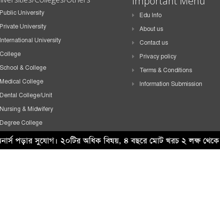
Important Menu
Public University
Edu Info
Private University
About us
International University
Contact us
College
Privacy policy
School & College
Terms & Conditions
Medical College
Information Submission
Dental College/Unit
Nursing & Midwifery
Degree College
HSC College
ে অনার্স পড়ার সুযোগ। ২০টির অধিক বিষয়, ৪ বছরে মোট খরচ ২ লক্ষ 
School
Madrasah
Technical Institute
Others
i Tech IT