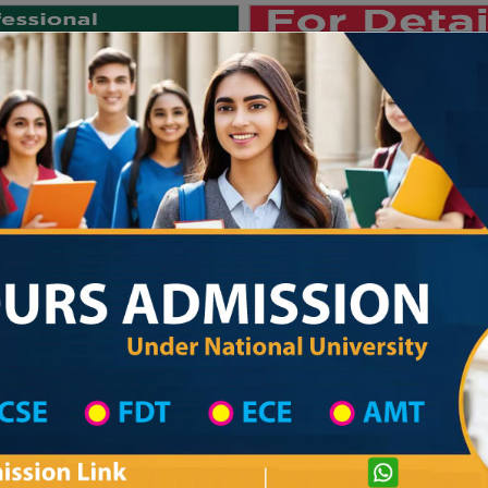
Private University
International University
University College
Res
জাতীয় বিশ্ববিদ্যালয় ২০২৫-২৬ শিক্ষাবর
on
University College District Wise
Govt. University College in Sunamganj
Sunamganj Govt. College
com
Courtesy: honoursadmission.com