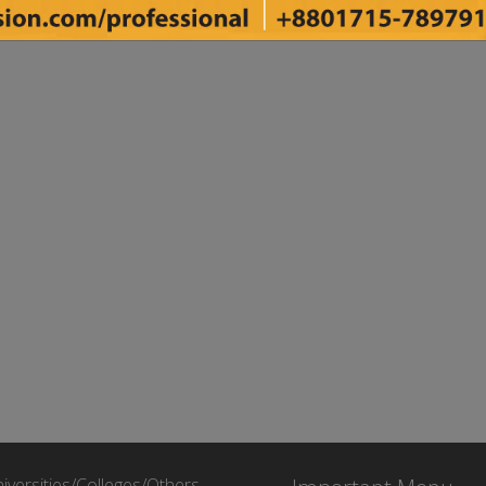
iversities/Colleges/Others