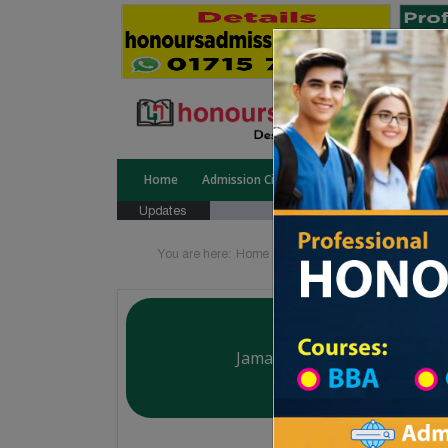
Home
Admission Circular
Public University
Updates
You are here:
Home
University College All Divisi
Jamalganj College
Courtesy: honoursadmission.